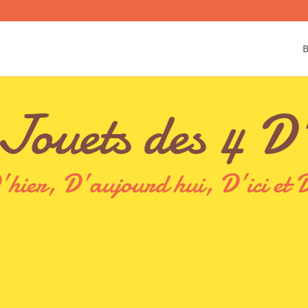
B
Jouets des 4 D
’hier, D’aujourd hui, D’ici et D