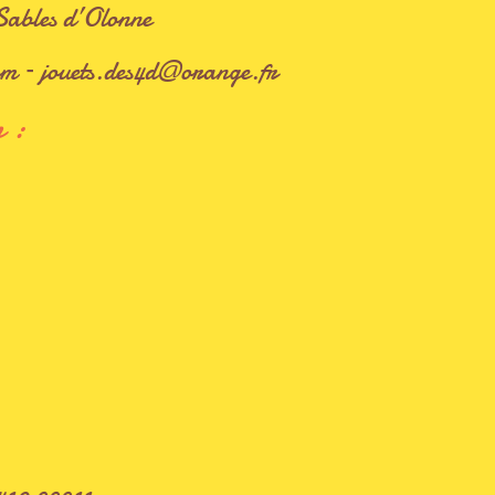
Sables d’Olonne
com
–
jouets.des4d@orange.fr
n :