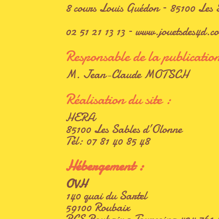
8 cours Louis Guédon – 85100 Les 
02 51 21 13 13 –
www.jouetsdes4d.
Responsable de la publicatio
M. Jean-Claude MOTSCH
Réalisation du site :
HERA
85100 Les Sables d’Olonne
Tél: 07 81 40 85 48
Hébergement :
OVH
140 quai du Sartel
59100 Roubaix