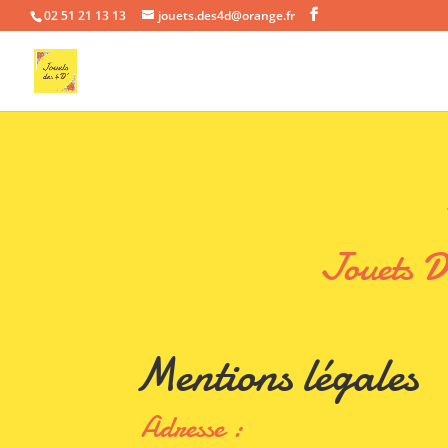
02 51 21 13 13
jouets.des4d@orange.fr
Jouets D
Mentions légales
Adresse :