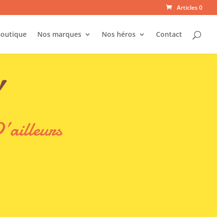
Articles 0
outique
Nos marques
Nos héros
Contact
’
’ailleurs