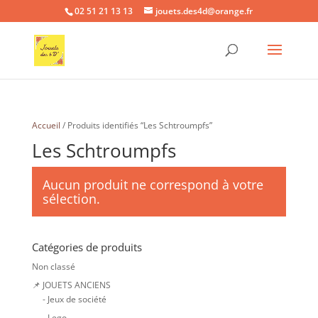
02 51 21 13 13
jouets.des4d@orange.fr
Accueil
/ Produits identifiés “Les Schtroumpfs”
Les Schtroumpfs
Aucun produit ne correspond à votre
sélection.
Catégories de produits
Non classé
📌 JOUETS ANCIENS
- Jeux de société
- Lego