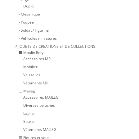
Duplo
- Mécanique
- Poupée
- Soldat / Figurine
- Véhicules miniatures
📌 JOUETS DE CREATIONS ET DE COLLECTIONS
⬛ Moulin Roty
Accessoires MR
Mobilier
Vaisselles
Vêtements MR
⬜ Maileg
Accessoires MAILEG
Diverses peluches
Lapins
Souris
Vêtements MAILEG
🟥 Figures et vous