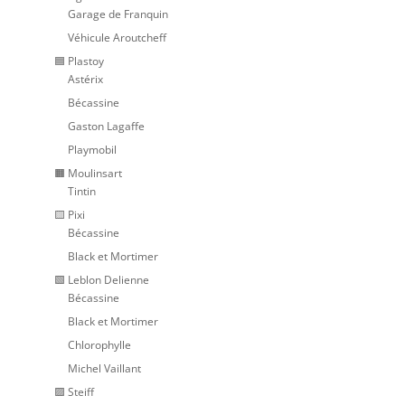
Garage de Franquin
Véhicule Aroutcheff
🟦 Plastoy
Astérix
Bécassine
Gaston Lagaffe
Playmobil
🟧 Moulinsart
Tintin
🟨 Pixi
Bécassine
Black et Mortimer
🟩 Leblon Delienne
Bécassine
Black et Mortimer
Chlorophylle
Michel Vaillant
🟪 Steiff