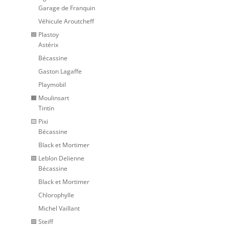
Garage de Franquin
Véhicule Aroutcheff
🟦 Plastoy
Astérix
Bécassine
Gaston Lagaffe
Playmobil
🟧 Moulinsart
Tintin
🟨 Pixi
Bécassine
Black et Mortimer
🟩 Leblon Delienne
Bécassine
Black et Mortimer
Chlorophylle
Michel Vaillant
🟪 Steiff