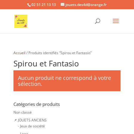
02 51 21 13 13
jouets.des4d@orange.fr
Accueil
/ Produits identifiés “Spirou et Fantasio”
Spirou et Fantasio
Aucun produit ne correspond à votre
sélection.
Catégories de produits
Non classé
📌 JOUETS ANCIENS
- Jeux de société
- Lego