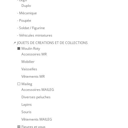
Duplo
- Mécanique
- Poupée
- Soldat / Figurine
- Véhicules miniatures
📌 JOUETS DE CREATIONS ET DE COLLECTIONS
⬛ Moulin Roty
Accessoires MR
Mobilier
Vaisselles
Vêtements MR
⬜ Maileg
Accessoires MAILEG
Diverses peluches
Lapins
Souris
Vêtements MAILEG
🟥 Figures et vous