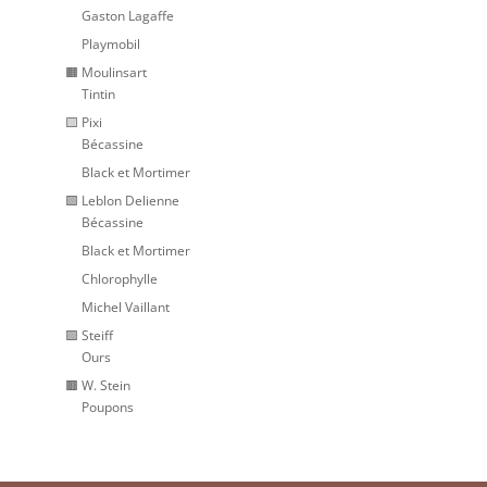
Gaston Lagaffe
Playmobil
🟧 Moulinsart
Tintin
🟨 Pixi
Bécassine
Black et Mortimer
🟩 Leblon Delienne
Bécassine
Black et Mortimer
Chlorophylle
Michel Vaillant
🟪 Steiff
Ours
🟫 W. Stein
Poupons