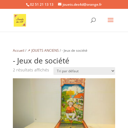
02 51 21 13 13
jouets.des4d@orange.fr
Accueil
/
📌 JOUETS ANCIENS
/ - Jeux de société
- Jeux de société
2 résultats affichés