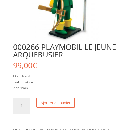
000266 PLAYMOBIL LE JEUNE
ARQUEBUSIER
99,00
€
Etat : Neuf
Taille : 24 cm
2 en stock
quantité
Ajouter au panier
de
000266
PLAYMOBIL
LE
JEUNE
UGS :
000266 PLAYMOBIL LE JEUNE ARQUEBUSIER