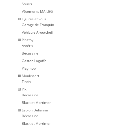
Souris
Vêtements MAILEG
🟥 Figures et vous
Garage de Franquin
Véhicule Aroutcheff
🟦 Plastoy
Astérix
Bécassine
Gaston Lagaffe
Playmobil
🟧 Moulinsart
Tintin
🟨 Pixi
Bécassine
Black et Mortimer
🟩 Leblon Delienne
Bécassine
Black et Mortimer