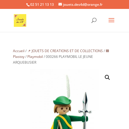
02 51 21 13 13
jouets.des4d@orange.fr
Accueil
/
📌 JOUETS DE CREATIONS ET DE COLLECTIONS
/
🟦
Plastoy
/
Playmobil
/ 000266 PLAYMOBIL LE JEUNE
ARQUEBUSIER