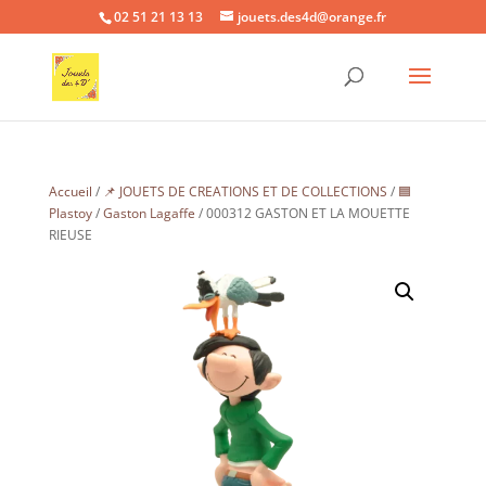
02 51 21 13 13
jouets.des4d@orange.fr
Accueil
/
📌 JOUETS DE CREATIONS ET DE COLLECTIONS
/
🟦
Plastoy
/
Gaston Lagaffe
/ 000312 GASTON ET LA MOUETTE
RIEUSE