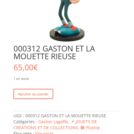
000312 GASTON ET LA
MOUETTE RIEUSE
65,00
€
1 en stock
quantité
Ajouter au panier
de
000312
GASTON
UGS :
000312 GASTON ET LA MOUETTE RIEUSE
ET
Catégories :
Gaston Lagaffe
,
📌 JOUETS DE
LA
CREATIONS ET DE COLLECTIONS
,
🟦 Plastoy
MOUETTE
Étiquette :
Figurines
RIEUSE