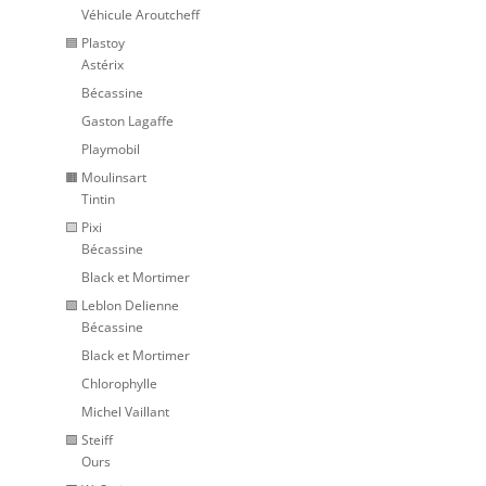
Véhicule Aroutcheff
🟦 Plastoy
Astérix
Bécassine
Gaston Lagaffe
Playmobil
🟧 Moulinsart
Tintin
🟨 Pixi
Bécassine
Black et Mortimer
🟩 Leblon Delienne
Bécassine
Black et Mortimer
Chlorophylle
Michel Vaillant
🟪 Steiff
Ours