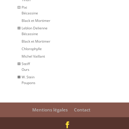
🟨 Pixi
Bécassine
Black et Mortimer
🟩 Leblon Delienne
Bécassine
Black et Mortimer
Chlorophylle
Michel Vaillant
🟪 Steiff
Ours
🟫 W. Stein
Poupons
Mentions légales
Contact