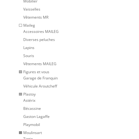
Mobilier
Vaisselles
Vêtements MR
⬜ Maileg
Accessoires MAILEG
Diverses peluches
Lapins
Souris
Vêtements MAILEG
🟥 Figures et vous
Garage de Franquin
Véhicule Aroutcheff
🟦 Plastoy
Astérix
Bécassine
Gaston Lagaffe
Playmobil
🟧 Moulinsart
Tintin