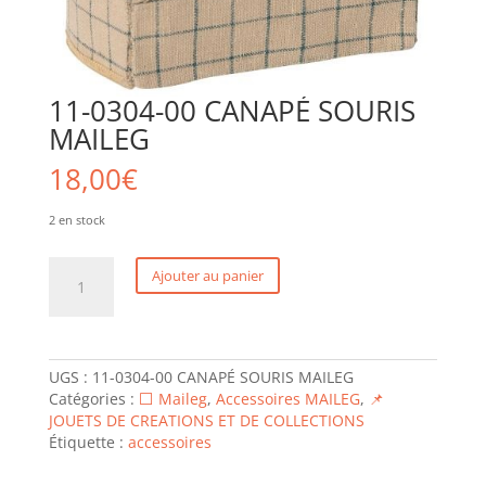
11-0304-00 CANAPÉ SOURIS
MAILEG
18,00
€
2 en stock
quantité
Ajouter au panier
de
11-
0304-
00
CANAPÉ
UGS :
11-0304-00 CANAPÉ SOURIS MAILEG
SOURIS
Catégories :
⬜ Maileg
,
Accessoires MAILEG
,
📌
MAILEG
JOUETS DE CREATIONS ET DE COLLECTIONS
Étiquette :
accessoires