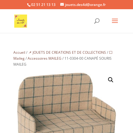
02 51 21 13 13
jouets.des4d@orange.fr
Accueil
/
📌 JOUETS DE CREATIONS ET DE COLLECTIONS
/
⬜
Maileg
/
Accessoires MAILEG
/ 11-0304-00 CANAPÉ SOURIS
MAILEG