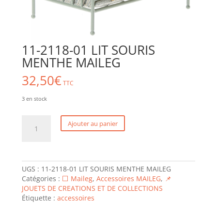
11-2118-01 LIT SOURIS
MENTHE MAILEG
32,50
€
TTC
3 en stock
quantité
Ajouter au panier
de
11-
2118-
01
LIT
UGS :
11-2118-01 LIT SOURIS MENTHE MAILEG
SOURIS
Catégories :
⬜ Maileg
,
Accessoires MAILEG
,
📌
MENTHE
JOUETS DE CREATIONS ET DE COLLECTIONS
MAILEG
Étiquette :
accessoires