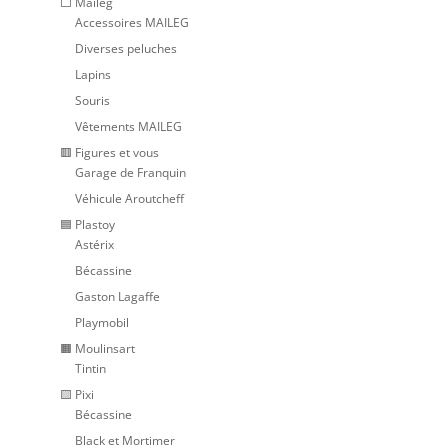
⬜ Maileg
Accessoires MAILEG
Diverses peluches
Lapins
Souris
Vêtements MAILEG
🟥 Figures et vous
Garage de Franquin
Véhicule Aroutcheff
🟦 Plastoy
Astérix
Bécassine
Gaston Lagaffe
Playmobil
🟧 Moulinsart
Tintin
🟨 Pixi
Bécassine
Black et Mortimer