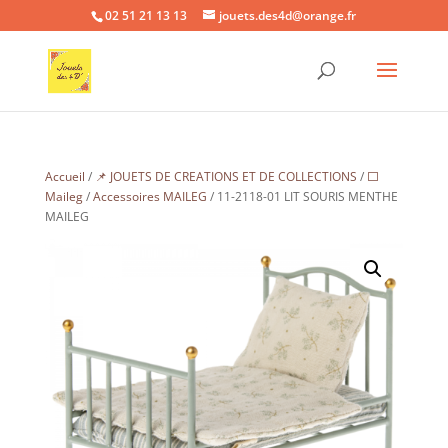
02 51 21 13 13
jouets.des4d@orange.fr
Accueil
/
📌 JOUETS DE CREATIONS ET DE COLLECTIONS
/
⬜
Maileg
/
Accessoires MAILEG
/ 11-2118-01 LIT SOURIS MENTHE
MAILEG