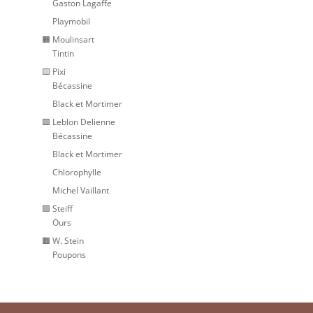
Gaston Lagaffe
Playmobil
🟧 Moulinsart
Tintin
🟨 Pixi
Bécassine
Black et Mortimer
🟩 Leblon Delienne
Bécassine
Black et Mortimer
Chlorophylle
Michel Vaillant
🟪 Steiff
Ours
🟫 W. Stein
Poupons