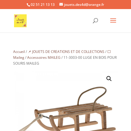
02 51 21 13 13
jouets.des4d@orange.fr
Accueil
/
📌 JOUETS DE CREATIONS ET DE COLLECTIONS
/
⬜
Maileg
/
Accessoires MAILEG
/ 11-3003-00 LUGE EN BOIS POUR
SOURIS MAILEG