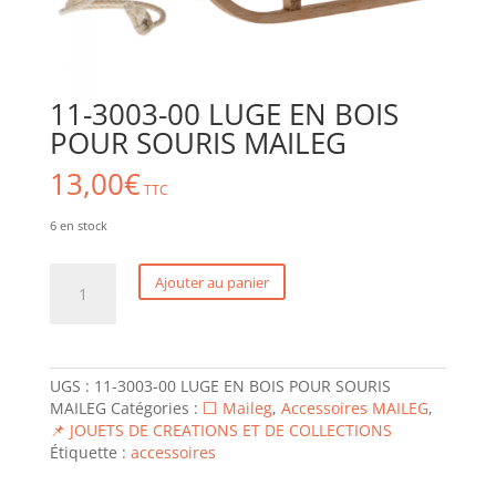
11-3003-00 LUGE EN BOIS
POUR SOURIS MAILEG
13,00
€
TTC
6 en stock
quantité
Ajouter au panier
de
11-
3003-
00
LUGE
UGS :
11-3003-00 LUGE EN BOIS POUR SOURIS
EN
MAILEG
Catégories :
⬜ Maileg
,
Accessoires MAILEG
,
BOIS
📌 JOUETS DE CREATIONS ET DE COLLECTIONS
POUR
Étiquette :
accessoires
SOURIS
MAILEG