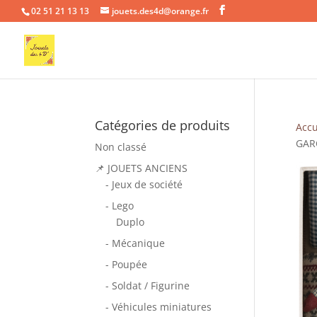
02 51 21 13 13
jouets.des4d@orange.fr
Catégories de produits
Accu
GAR
Non classé
📌 JOUETS ANCIENS
- Jeux de société
- Lego
Duplo
- Mécanique
- Poupée
- Soldat / Figurine
- Véhicules miniatures