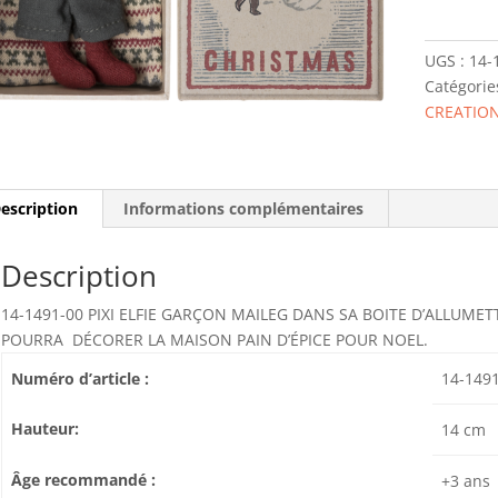
1491-
00
UGS :
14-
PIXI
Catégorie
ELFIE
CREATION
GARÇON
MAILEG
escription
Informations complémentaires
Description
14-1491-00 PIXI ELFIE GARÇON MAILEG DANS SA BOITE D’ALLUMET
POURRA DÉCORER LA MAISON PAIN D’ÉPICE POUR NOEL.
Numéro d’article :
14-149
Hauteur:
14 cm
Âge recommandé :
+3 ans