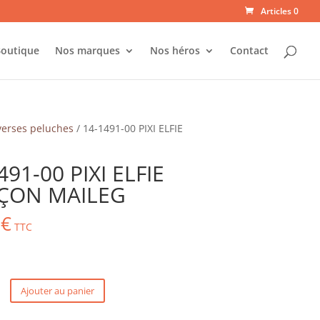
Articles 0
outique
Nos marques
Nos héros
Contact
verses peluches
/ 14-1491-00 PIXI ELFIE
491-00 PIXI ELFIE
ÇON MAILEG
0
€
TTC
Ajouter au panier