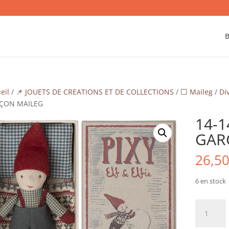
B
eil
/
📌 JOUETS DE CREATIONS ET DE COLLECTIONS
/
⬜ Maileg
/
Di
ÇON MAILEG
14-1
GAR
26,5
6 en stock
quantité
de
14-