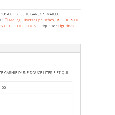
1491-00 PIXI ELFIE GARÇON MAILEG
s :
⬜ Maileg
,
Diverses peluches
,
📌 JOUETS DE
S ET DE COLLECTIONS
Étiquette :
Figurines
TE GARNIE D’UNE DOUCE LITERIE ET QUI
1-00