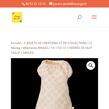
02 51 21 13 13
jouets.des4d@orange.fr
Accueil
/
📌 JOUETS DE CREATIONS ET DE COLLECTIONS
/
⬜
Maileg
/
Vêtements MAILEG
/ 16-1101-01 CHEMISE DE NUIT
TAILLE 1 MAILEG