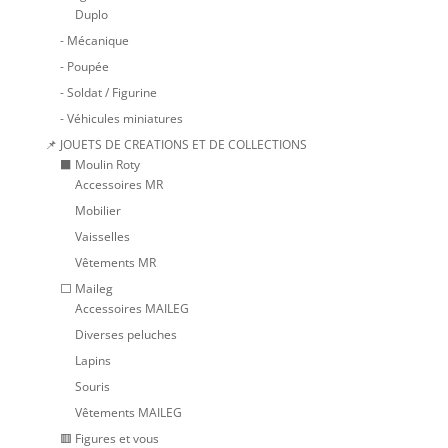
Duplo
- Mécanique
- Poupée
- Soldat / Figurine
- Véhicules miniatures
📌 JOUETS DE CREATIONS ET DE COLLECTIONS
⬛ Moulin Roty
Accessoires MR
Mobilier
Vaisselles
Vêtements MR
⬜ Maileg
Accessoires MAILEG
Diverses peluches
Lapins
Souris
Vêtements MAILEG
🟥 Figures et vous