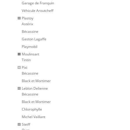
Garage de Franquin
Véhicule Aroutcheff
🟦 Plastoy
Astérix
Bécassine
Gaston Lagaffe
Playmobil
🟧 Moulinsart
Tintin
🟨 Pixi
Bécassine
Black et Mortimer
🟩 Leblon Delienne
Bécassine
Black et Mortimer
Chlorophylle
Michel Vaillant
🟪 Steiff