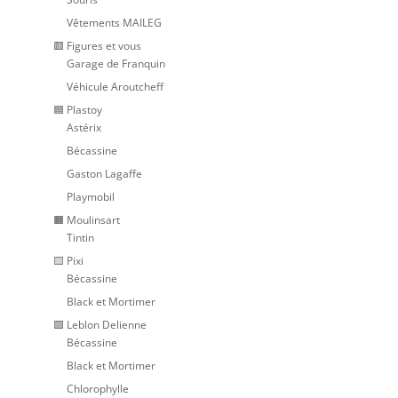
Vêtements MAILEG
🟥 Figures et vous
Garage de Franquin
Véhicule Aroutcheff
🟦 Plastoy
Astérix
Bécassine
Gaston Lagaffe
Playmobil
🟧 Moulinsart
Tintin
🟨 Pixi
Bécassine
Black et Mortimer
🟩 Leblon Delienne
Bécassine
Black et Mortimer
Chlorophylle