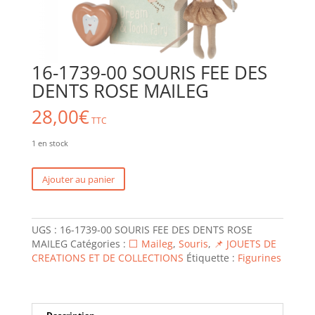
16-1739-00 SOURIS FEE DES
DENTS ROSE MAILEG
28,00
€
TTC
1 en stock
quantité
Ajouter au panier
de
16-
1739-
UGS :
16-1739-00 SOURIS FEE DES DENTS ROSE
00
MAILEG
Catégories :
⬜ Maileg
,
Souris
,
📌 JOUETS DE
SOURIS
CREATIONS ET DE COLLECTIONS
Étiquette :
Figurines
FEE
DES
DENTS
ROSE
MAILEG