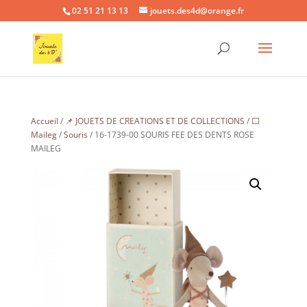
02 51 21 13 13
jouets.des4d@orange.fr
Accueil
/
📌 JOUETS DE CREATIONS ET DE COLLECTIONS
/
⬜
Maileg
/
Souris
/ 16-1739-00 SOURIS FEE DES DENTS ROSE
MAILEG