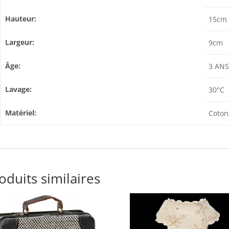
Hauteur:
15cm
Largeur:
9cm
Âge:
3 ANS
Lavage:
30°C
Matériel:
Coton
oduits similaires