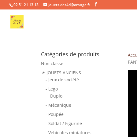
02 51 21 13 13
jouets.des4d@orange.fr
Catégories de produits
Accu
PAN
Non classé
📌 JOUETS ANCIENS
- Jeux de société
- Lego
Duplo
- Mécanique
- Poupée
- Soldat / Figurine
- Véhicules miniatures