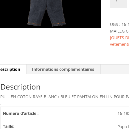
de
16-
1820-
00
UGS :
16-
BLOUSE
MAILEG
C
AND
JOUETS D
PANTS
vêtement
FOR
TEDDY
DAD
MAILEG
escription
Informations complémentaires
Description
PULL EN COTON RAYE BLANC / BLEU ET PANTALON EN LIN POUR 
.
Numéro d’article :
16-18
Taille:
Papa