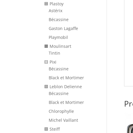
🟦 Plastoy
Astérix
Bécassine
Gaston Lagaffe
Playmobil
🟧 Moulinsart
Tintin
🟨 Pixi
Bécassine
Black et Mortimer
🟩 Leblon Delienne
Bécassine
Pr
Black et Mortimer
Chlorophylle
Michel Vaillant
🟪 Steiff