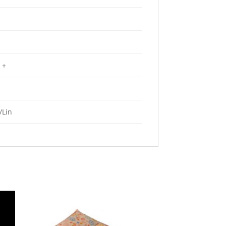
 +
/Lin