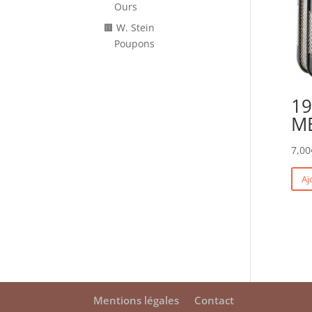
Ours
🟫 W. Stein
Poupons
19
MÉ
7,00
Aj
Mentions légales
Contact