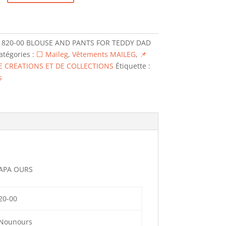
1820-00 BLOUSE AND PANTS FOR TEDDY DAD
atégories :
⬜ Maileg
,
Vêtements MAILEG
,
📌
E CREATIONS ET DE COLLECTIONS
Étiquette :
s
PAPA OURS
20-00
 Nounours