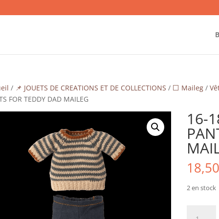
B
eil
/
📌 JOUETS DE CREATIONS ET DE COLLECTIONS
/
⬜ Maileg
/
Vê
TS FOR TEDDY DAD MAILEG
16-
PAN
MAI
18,5
2 en stock
quantité