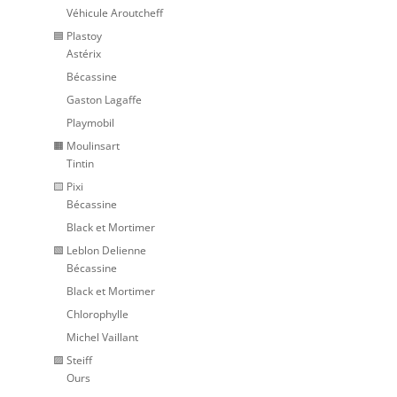
Véhicule Aroutcheff
🟦 Plastoy
Astérix
Bécassine
Gaston Lagaffe
Playmobil
🟧 Moulinsart
Tintin
🟨 Pixi
Bécassine
Black et Mortimer
🟩 Leblon Delienne
Bécassine
Black et Mortimer
Chlorophylle
Michel Vaillant
🟪 Steiff
Ours