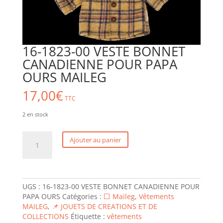
16-1823-00 VESTE BONNET
CANADIENNE POUR PAPA
OURS MAILEG
17,00
€
TTC
2 en stock
quantité
Ajouter au panier
de
16-
1823-
00
VESTE
UGS :
16-1823-00 VESTE BONNET CANADIENNE POUR
BONNET
PAPA OURS
Catégories :
⬜ Maileg
,
Vêtements
CANADIENNE
MAILEG
,
📌 JOUETS DE CREATIONS ET DE
POUR
COLLECTIONS
Étiquette :
vêtements