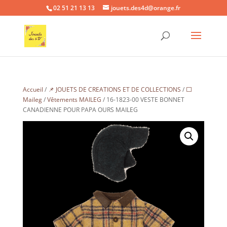
02 51 21 13 13
jouets.des4d@orange.fr
Accueil
/
📌 JOUETS DE CREATIONS ET DE COLLECTIONS
/
⬜
Maileg
/
Vêtements MAILEG
/ 16-1823-00 VESTE BONNET
CANADIENNE POUR PAPA OURS MAILEG