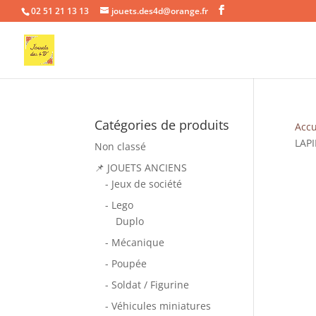
02 51 21 13 13
jouets.des4d@orange.fr
Catégories de produits
Accu
LAPI
Non classé
📌 JOUETS ANCIENS
- Jeux de société
- Lego
Duplo
- Mécanique
- Poupée
- Soldat / Figurine
- Véhicules miniatures