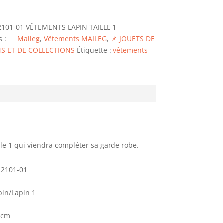
2101-01 VÊTEMENTS LAPIN TAILLE 1
TS
s :
⬜ Maileg
,
Vêtements MAILEG
,
📌 JOUETS DE
S ET DE COLLECTIONS
Étiquette :
vêtements
ille 1 qui viendra compléter sa garde robe.
-2101-01
pin/Lapin 1
 cm