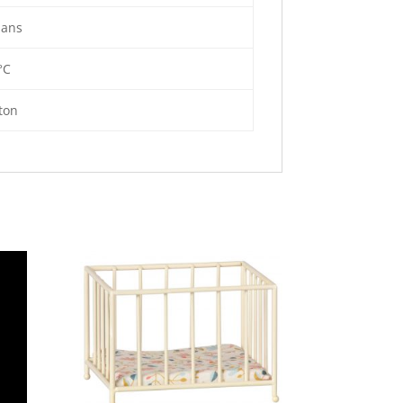
 ans
°C
ton