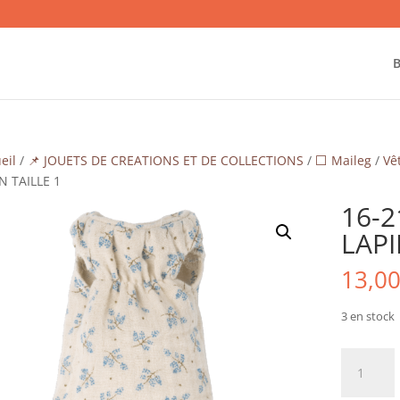
B
eil
/
📌 JOUETS DE CREATIONS ET DE COLLECTIONS
/
⬜ Maileg
/
Vê
N TAILLE 1
16-
LAPI
13,0
3 en stock
quantité
de
16-