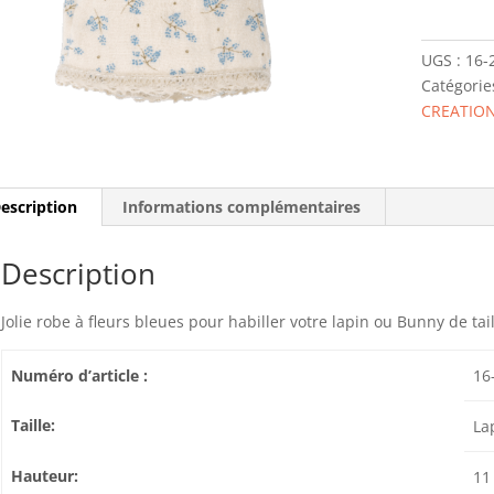
2101-
01
UGS :
16-
VÊTEMEN
Catégorie
LAPIN
CREATION
TAILLE
1
escription
Informations complémentaires
Description
Jolie robe à fleurs bleues pour habiller votre lapin ou Bunny de ta
Numéro d’article :
16
Taille:
La
Hauteur:
11