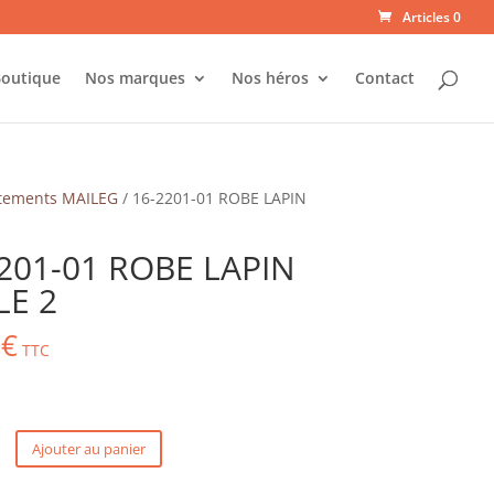
Articles 0
outique
Nos marques
Nos héros
Contact
tements MAILEG
/ 16-2201-01 ROBE LAPIN
201-01 ROBE LAPIN
LE 2
0
€
TTC
Ajouter au panier