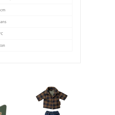
 cm
 ans
°C
ton