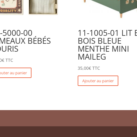
-5000-00
11-1005-01 LIT 
UMEAUX BÉBÉS
BOIS BLEUE
URIS
MENTHE MINI
MAILEG
0
€
TTC
35,00
€
TTC
outer au panier
Ajouter au panier