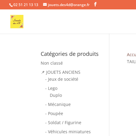
02 51 21 13 13
jouets.des4d@orange.fr
Catégories de produits
Accu
TAIL
Non classé
📌 JOUETS ANCIENS
- Jeux de société
- Lego
Duplo
- Mécanique
- Poupée
- Soldat / Figurine
- Véhicules miniatures