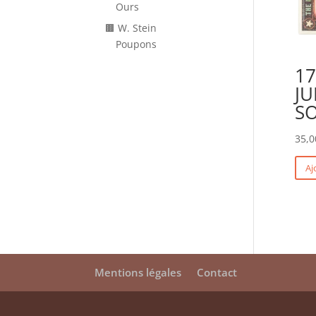
Ours
🟫 W. Stein
Poupons
17
J
SO
35,0
Aj
Mentions légales
Contact