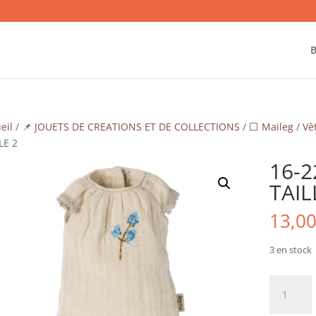
B
eil
/
📌 JOUETS DE CREATIONS ET DE COLLECTIONS
/
⬜ Maileg
/
Vê
LE 2
16-2
TAIL
13,0
3 en stock
quantité
de
16-