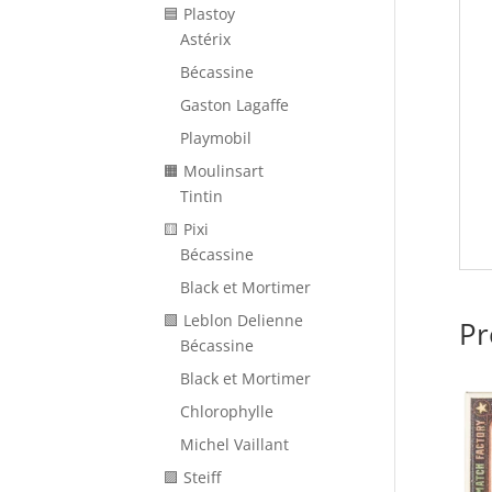
🟦 Plastoy
Astérix
Bécassine
Gaston Lagaffe
Playmobil
🟧 Moulinsart
Tintin
🟨 Pixi
Bécassine
Black et Mortimer
🟩 Leblon Delienne
Pr
Bécassine
Black et Mortimer
Chlorophylle
Michel Vaillant
🟪 Steiff