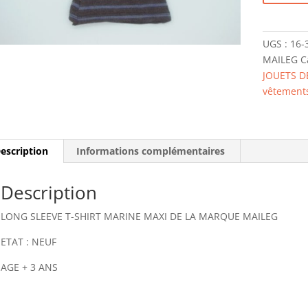
de
16-
3355-
UGS :
16-
00
MAILEG
C
LONG
JOUETS D
SLEEVE
vêtement
T-
SHIRT
MARINE
MAXI
escription
Informations complémentaires
MAILEG
Description
LONG SLEEVE T-SHIRT MARINE MAXI DE LA MARQUE MAILEG
ETAT : NEUF
AGE + 3 ANS