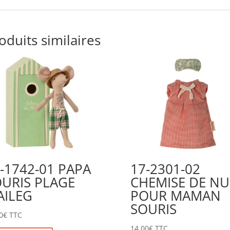
oduits similaires
-1742-01 PAPA
17-2301-02
URIS PLAGE
CHEMISE DE NU
AILEG
POUR MAMAN
SOURIS
0
€
TTC
14,00
€
TTC