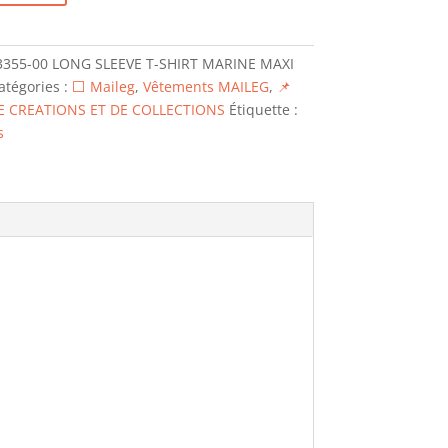
3355-00 LONG SLEEVE T-SHIRT MARINE MAXI
atégories :
⬜ Maileg
,
Vêtements MAILEG
,
📌
E CREATIONS ET DE COLLECTIONS
Étiquette :
s