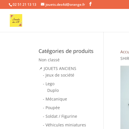
02 51 21 13 13
jouets.des4d@orange.fr
Catégories de produits
Accu
SHI
Non classé
📌 JOUETS ANCIENS
- Jeux de société
- Lego
Duplo
- Mécanique
- Poupée
- Soldat / Figurine
- Véhicules miniatures