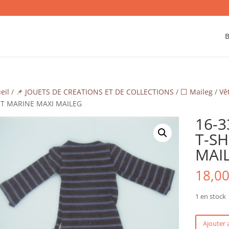
B
eil
/
📌 JOUETS DE CREATIONS ET DE COLLECTIONS
/
⬜ Maileg
/
Vê
RT MARINE MAXI MAILEG
16-3
T-SH
MAI
18,0
1 en stock
quantité
Ajouter 