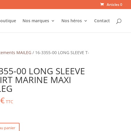
Articles 0
outique
Nos marques
Nos héros
Contact
tements MAILEG
/ 16-3355-00 LONG SLEEVE T-
355-00 LONG SLEEVE
IRT MARINE MAXI
LEG
0
€
TTC
au panier