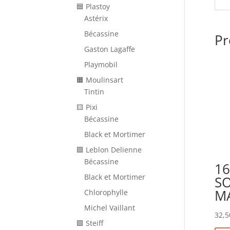
🟦 Plastoy
Astérix
Bécassine
Pr
Gaston Lagaffe
Playmobil
🟧 Moulinsart
Tintin
🟨 Pixi
Bécassine
Black et Mortimer
🟩 Leblon Delienne
Bécassine
16
Black et Mortimer
SO
M
Chlorophylle
Michel Vaillant
32,5
🟪 Steiff