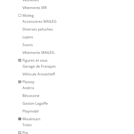
Vêtements MR
⬜ Maileg
Accessoires MAILEG
Diverses peluches
Lapins
Souris
Vêtements MAILEG
🟥 Figures et vous
Garage de Franquin
Véhicule Aroutcheff
🟦 Plastoy
Astérix
Bécassine
Gaston Lagaffe
Playmobil
🟧 Moulinsart
Tintin
🟨 Pixi