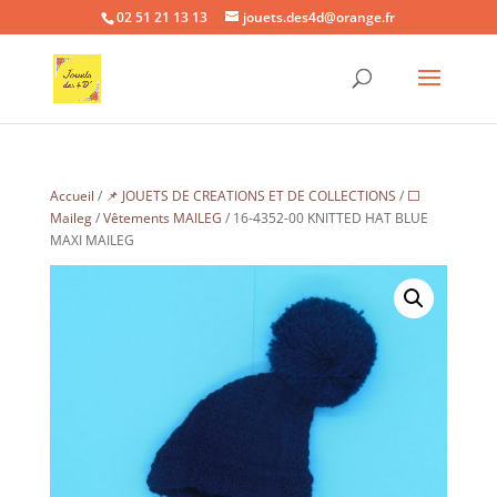
02 51 21 13 13
jouets.des4d@orange.fr
Accueil
/
📌 JOUETS DE CREATIONS ET DE COLLECTIONS
/
⬜
Maileg
/
Vêtements MAILEG
/ 16-4352-00 KNITTED HAT BLUE
MAXI MAILEG