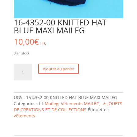
16-4352-00 KNITTED HAT
BLUE MAXI MAILEG
10,00
€
TTC
3 en stock
quantité
Ajouter au panier
de
16-
4352-
00
KNITTED
UGS :
16-4352-00 KNITTED HAT BLUE MAXI MAILEG
HAT
Catégories :
⬜ Maileg
,
Vêtements MAILEG
,
📌 JOUETS
BLUE
DE CREATIONS ET DE COLLECTIONS
Étiquette :
MAXI
vêtements
MAILEG