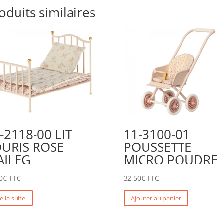
oduits similaires
-2118-00 LIT
11-3100-01
URIS ROSE
POUSSETTE
AILEG
MICRO POUDRE
0
€
TTC
32,50
€
TTC
re la suite
Ajouter au panier