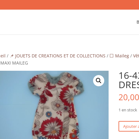
B
eil
/
📌 JOUETS DE CREATIONS ET DE COLLECTIONS
/
⬜ Maileg
/
Vê
 MAXI MAILEG
16-4
DRE
20,0
1 en stock
quantité
Ajouter 
de
16-