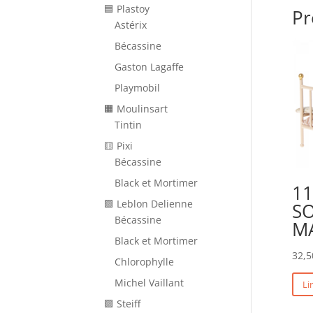
🟦 Plastoy
Pr
Astérix
Bécassine
Gaston Lagaffe
Playmobil
🟧 Moulinsart
Tintin
🟨 Pixi
Bécassine
Black et Mortimer
11
🟩 Leblon Delienne
SO
Bécassine
M
Black et Mortimer
32,5
Chlorophylle
Michel Vaillant
Li
🟪 Steiff