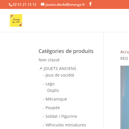
02 51 21 13 13
jouets.des4d@orange.fr
Catégories de produits
Accu
RED
Non classé
📌 JOUETS ANCIENS
- Jeux de société
- Lego
Duplo
- Mécanique
- Poupée
- Soldat / Figurine
- Véhicules miniatures