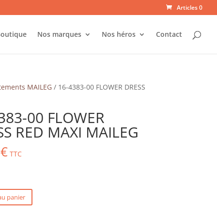
Articles 0
outique
Nos marques
Nos héros
Contact
tements MAILEG
/ 16-4383-00 FLOWER DRESS
383-00 FLOWER
SS RED MAXI MAILEG
0
€
TTC
au panier