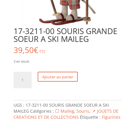
17-3211-00 SOURIS GRANDE
SOEUR A SKI MAILEG
39,50
€
TTC
3 en stock
quantité
Ajouter au panier
de
17-
3211-
00
SOURIS
UGS :
17-3211-00 SOURIS GRANDE SOEUR A SKI
GRANDE
MAILEG
Catégories :
⬜ Maileg
,
Souris
,
📌 JOUETS DE
SOEUR
CREATIONS ET DE COLLECTIONS
Étiquette :
Figurines
A
SKI
MAILEG