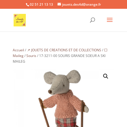
02 51 21 13 13
jouets.des4d@orange.fr
Accueil
/
📌 JOUETS DE CREATIONS ET DE COLLECTIONS
/
⬜
Maileg
/
Souris
/ 17-3211-00 SOURIS GRANDE SOEUR A SKI
MAILEG