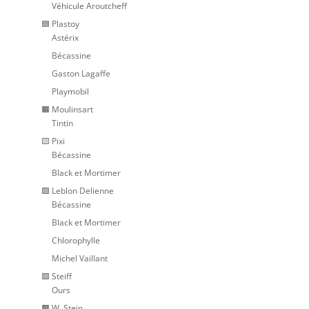
Véhicule Aroutcheff
🟦 Plastoy
Astérix
Bécassine
Gaston Lagaffe
Playmobil
🟧 Moulinsart
Tintin
🟨 Pixi
Bécassine
Black et Mortimer
🟩 Leblon Delienne
Bécassine
Black et Mortimer
Chlorophylle
Michel Vaillant
🟪 Steiff
Ours
🟫 W. Stein