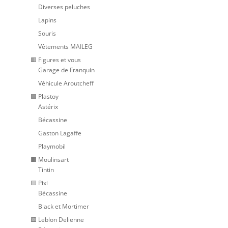
Diverses peluches
Lapins
Souris
Vêtements MAILEG
🟥 Figures et vous
Garage de Franquin
Véhicule Aroutcheff
🟦 Plastoy
Astérix
Bécassine
Gaston Lagaffe
Playmobil
🟧 Moulinsart
Tintin
🟨 Pixi
Bécassine
Black et Mortimer
🟩 Leblon Delienne