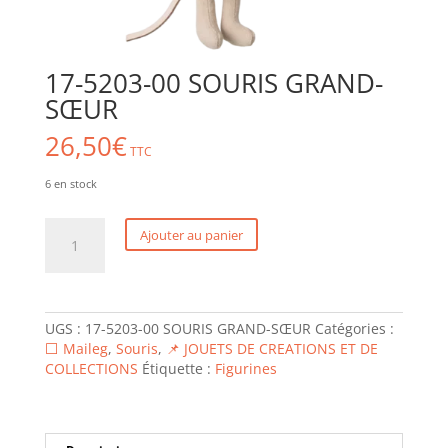
17-5203-00 SOURIS GRAND-
SŒUR
26,50
€
TTC
6 en stock
quantité
Ajouter au panier
de
17-
5203-
00
SOURIS
UGS :
17-5203-00 SOURIS GRAND-SŒUR
Catégories :
GRAND-
⬜ Maileg
,
Souris
,
📌 JOUETS DE CREATIONS ET DE
SŒUR
COLLECTIONS
Étiquette :
Figurines