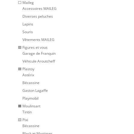
⬜ Maileg
Accessoires MAILEG
Diverses peluches
Lapins
Souris
Vêtements MAILEG
🟥 Figures et vous
Garage de Franquin
Véhicule Aroutcheff
🟦 Plastoy
Astérix
Bécassine
Gaston Lagaffe
Playmobil
🟧 Moulinsart
Tintin
🟨 Pixi
Bécassine
Black et Mortimer