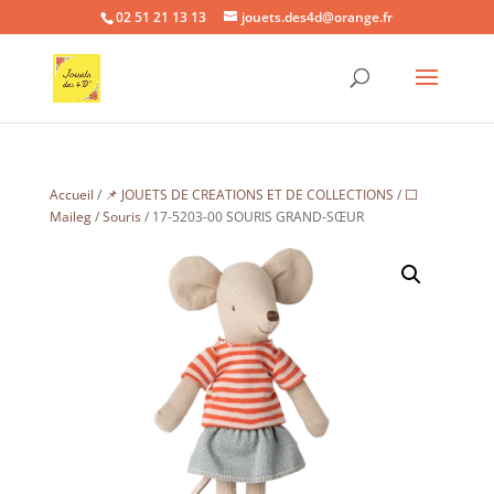
02 51 21 13 13
jouets.des4d@orange.fr
Accueil
/
📌 JOUETS DE CREATIONS ET DE COLLECTIONS
/
⬜
Maileg
/
Souris
/ 17-5203-00 SOURIS GRAND-SŒUR