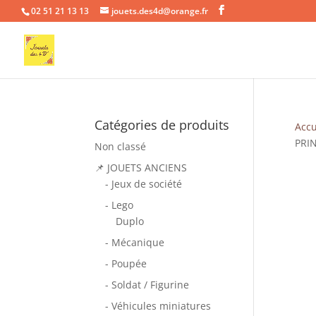
02 51 21 13 13
jouets.des4d@orange.fr
Catégories de produits
Accu
PRI
Non classé
📌 JOUETS ANCIENS
- Jeux de société
- Lego
Duplo
- Mécanique
- Poupée
- Soldat / Figurine
- Véhicules miniatures