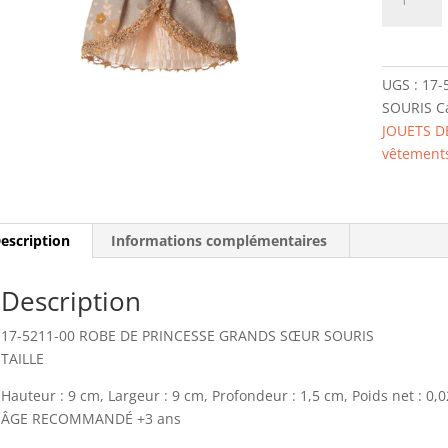
de
17-
5211-
00
UGS :
17-
ROBE
SOURIS
C
DE
JOUETS D
PRINCESS
vêtement
GRANDS
SŒUR
SOURIS
escription
Informations complémentaires
Description
17-5211-00 ROBE DE PRINCESSE GRANDS SŒUR SOURIS
TAILLE
Hauteur : 9 cm, Largeur : 9 cm, Profondeur : 1,5 cm, Poids net : 0,0
ÂGE RECOMMANDÉ
+3 ans