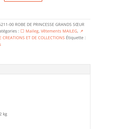
5211-00 ROBE DE PRINCESSE GRANDS SŒUR
atégories :
⬜ Maileg
,
Vêtements MAILEG
,
📌
E CREATIONS ET DE COLLECTIONS
Étiquette :
E
s
2 kg