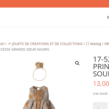
B
eil
/
📌 JOUETS DE CREATIONS ET DE COLLECTIONS
/
⬜ Maileg
/
Vê
NCESSE GRANDS SŒUR SOURIS
17-5
PRI
SOU
13,0
3 en stock
quantité