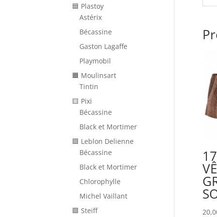
🟦 Plastoy
Astérix
Pr
Bécassine
Gaston Lagaffe
Playmobil
🟧 Moulinsart
Tintin
🟨 Pixi
Bécassine
Black et Mortimer
🟩 Leblon Delienne
17
Bécassine
V
Black et Mortimer
G
Chlorophylle
SO
Michel Vaillant
🟪 Steiff
20,0