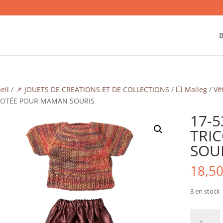
B
eil
/
📌 JOUETS DE CREATIONS ET DE COLLECTIONS
/
⬜ Maileg
/
Vê
COTÉE POUR MAMAN SOURIS
17-5
TRI
SOU
18,5
3 en stock
quantité