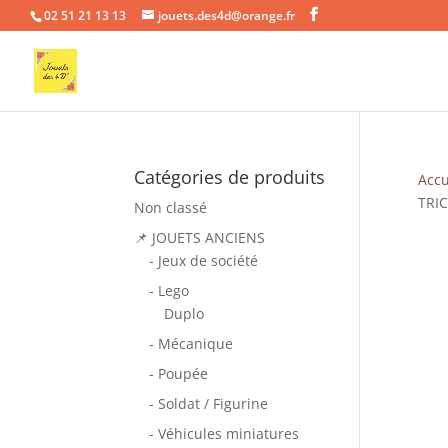
02 51 21 13 13
jouets.des4d@orange.fr
Catégories de produits
Accu
TRI
Non classé
📌 JOUETS ANCIENS
- Jeux de société
- Lego
Duplo
- Mécanique
- Poupée
- Soldat / Figurine
- Véhicules miniatures