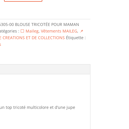
5305-00 BLOUSE TRICOTÉE POUR MAMAN
atégories :
⬜ Maileg
,
Vêtements MAILEG
,
📌
E CREATIONS ET DE COLLECTIONS
Étiquette :
s
 top tricoté multicolore et d’une jupe