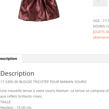
de
17-
5305-
00
UGS :
17-
BLOUSE
SOURIS
C
TRICOTÉE
JOUETS D
POUR
vêtement
MAMAN
SOURIS
escription
Description
17-5305-00 BLOUSE TRICOTÉE POUR MAMAN SOURIS
Une nouvelle tenue à votre souris Maman. La tenue se compose d’un
aux reflets brillants roses.
TAILLE
Hauteur : 15,00 cm,