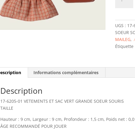
de
17-
6205-
01
UGS :
17-
VETEMEN
SOEUR S
ET
MAILEG
,
SAC
Étiquette 
CORAIL
GRANDE
SOEUR
SOURIS
escription
Informations complémentaires
Description
17-6205-01 VETEMENTS ET SAC VERT GRANDE SOEUR SOURIS
TAILLE
Hauteur : 9 cm, Largeur : 9 cm, Profondeur : 1,5 cm, Poids net : 0,0
ÂGE RECOMMANDÉ POUR JOUER