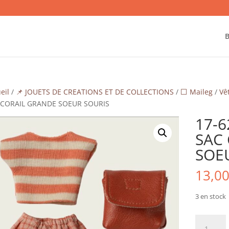
B
eil
/
📌 JOUETS DE CREATIONS ET DE COLLECTIONS
/
⬜ Maileg
/
Vê
 CORAIL GRANDE SOEUR SOURIS
17-6
SAC
SOE
13,0
3 en stock
quantité