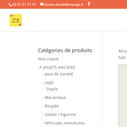
02 51 21 13 13
jouets.des4d@orange.fr
Catégories de produits
Accu
SAC
Non classé
📌 JOUETS ANCIENS
- Jeux de société
- Lego
Duplo
- Mécanique
- Poupée
- Soldat / Figurine
- Véhicules miniatures