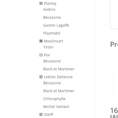
🟦 Plastoy
Astérix
Bécassine
Gaston Lagaffe
Playmobil
🟧 Moulinsart
Pr
Tintin
🟨 Pixi
Bécassine
Black et Mortimer
🟩 Leblon Delienne
Bécassine
Black et Mortimer
Chlorophylle
Michel Vaillant
16
🟪 Steiff
J