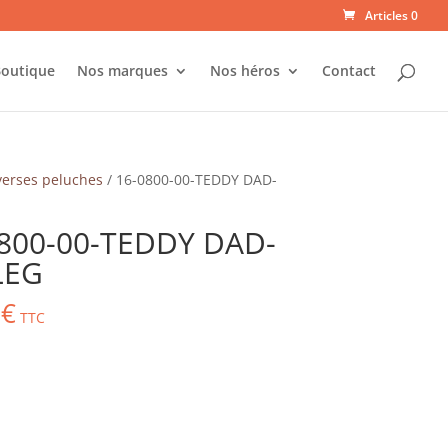
Articles 0
outique
Nos marques
Nos héros
Contact
verses peluches
/ 16-0800-00-TEDDY DAD-
800-00-TEDDY DAD-
LEG
0
€
TTC