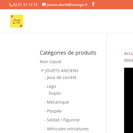
02 51 21 13 13
jouets.des4d@orange.fr
Catégories de produits
Accu
MAI
Non classé
📌 JOUETS ANCIENS
- Jeux de société
- Lego
Duplo
- Mécanique
- Poupée
- Soldat / Figurine
- Véhicules miniatures