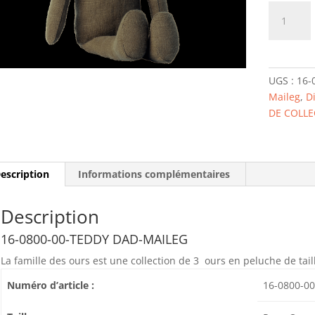
quantité
de
16-
0800-
00-
UGS :
16-
TEDDY
Maileg
,
D
DAD-
DE COLLE
MAILEG
escription
Informations complémentaires
Description
16-0800-00-TEDDY DAD-MAILEG
La famille des ours est une collection de 3 ours en peluche de taill
Numéro d’article :
16-0800-0