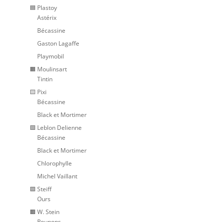
🟦 Plastoy
Astérix
Bécassine
Gaston Lagaffe
Playmobil
🟧 Moulinsart
Tintin
🟨 Pixi
Bécassine
Black et Mortimer
🟩 Leblon Delienne
Bécassine
Black et Mortimer
Chlorophylle
Michel Vaillant
🟪 Steiff
Ours
🟫 W. Stein
Poupons