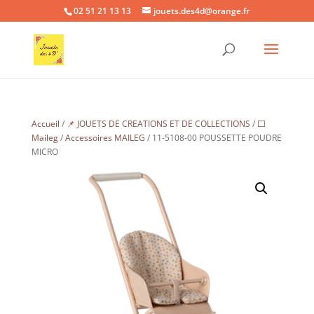
02 51 21 13 13
jouets.des4d@orange.fr
Accueil
/
📌 JOUETS DE CREATIONS ET DE COLLECTIONS
/
⬜
Maileg
/
Accessoires MAILEG
/ 11-5108-00 POUSSETTE POUDRE
MICRO