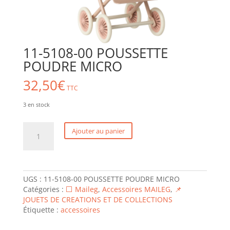
11-5108-00 POUSSETTE
POUDRE MICRO
32,50
€
TTC
3 en stock
quantité
Ajouter au panier
de
11-
5108-
00
POUSSETTE
UGS :
11-5108-00 POUSSETTE POUDRE MICRO
POUDRE
Catégories :
⬜ Maileg
,
Accessoires MAILEG
,
📌
MICRO
JOUETS DE CREATIONS ET DE COLLECTIONS
Étiquette :
accessoires