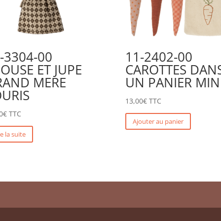
-3304-00
11-2402-00
OUSE ET JUPE
CAROTTES DAN
RAND MERE
UN PANIER MIN
URIS
13,00
€
TTC
0
€
TTC
Ajouter au panier
re la suite