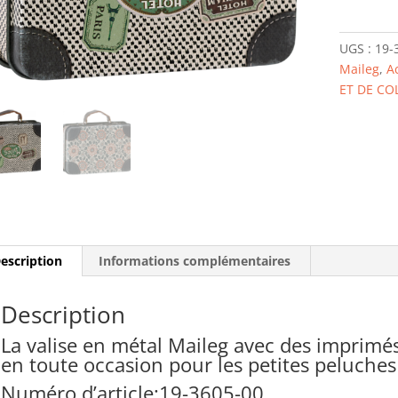
3605-
00
UGS :
19-
VALISE
Maileg
,
A
MÉTAL
ET DE CO
TRAVEL
escription
Informations complémentaires
Description
La valise en métal Maileg avec des imprimé
en toute occasion pour les petites peluches
Numéro d’article:19-3605-00