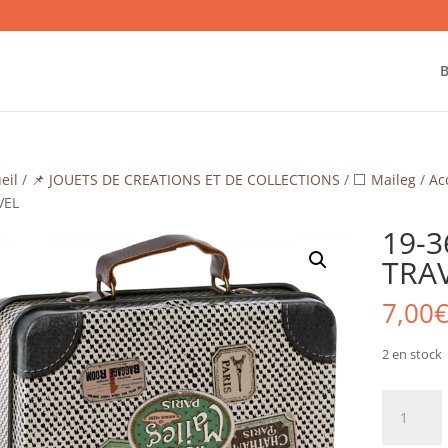
B
eil
/
📌 JOUETS DE CREATIONS ET DE COLLECTIONS
/
⬜ Maileg
/
Ac
VEL
19-3
TRA
7,00
2 en stock
quantité
de
19-