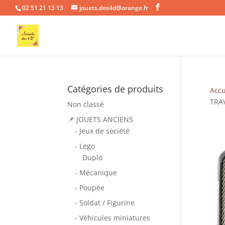
02 51 21 13 13
jouets.des4d@orange.fr
Catégories de produits
Accu
TRA
Non classé
📌 JOUETS ANCIENS
- Jeux de société
- Lego
Duplo
- Mécanique
- Poupée
- Soldat / Figurine
- Véhicules miniatures