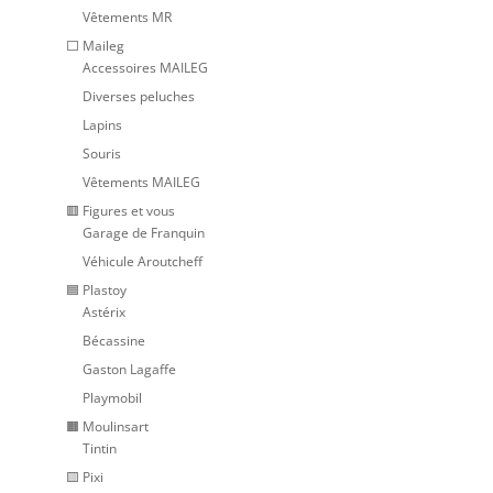
Vêtements MR
⬜ Maileg
Accessoires MAILEG
Diverses peluches
Lapins
Souris
Vêtements MAILEG
🟥 Figures et vous
Garage de Franquin
Véhicule Aroutcheff
🟦 Plastoy
Astérix
Bécassine
Gaston Lagaffe
Playmobil
🟧 Moulinsart
Tintin
🟨 Pixi