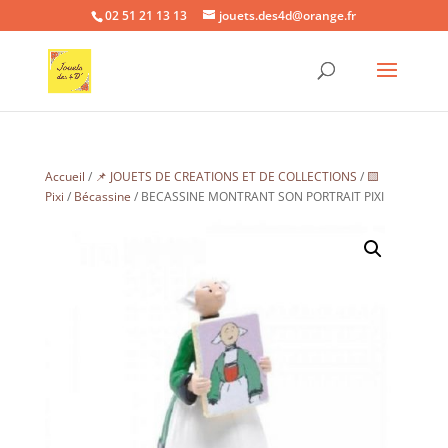
02 51 21 13 13
jouets.des4d@orange.fr
Accueil
/
📌 JOUETS DE CREATIONS ET DE COLLECTIONS
/
🟨
Pixi
/
Bécassine
/ BECASSINE MONTRANT SON PORTRAIT PIXI