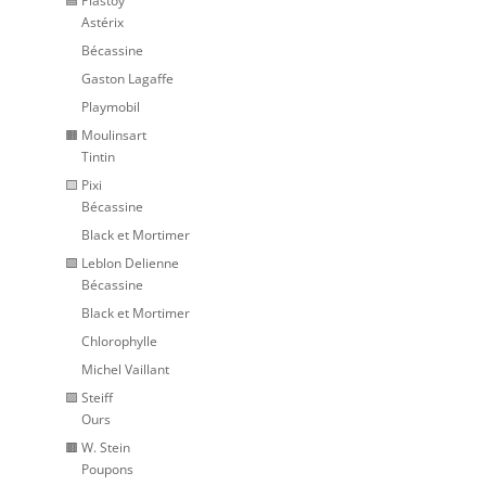
🟦 Plastoy
Astérix
Bécassine
Gaston Lagaffe
Playmobil
🟧 Moulinsart
Tintin
🟨 Pixi
Bécassine
Black et Mortimer
🟩 Leblon Delienne
Bécassine
Black et Mortimer
Chlorophylle
Michel Vaillant
🟪 Steiff
Ours
🟫 W. Stein
Poupons