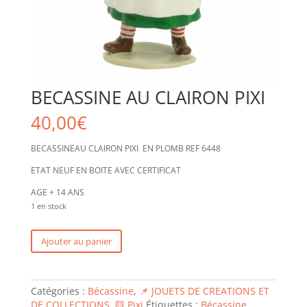
BECASSINE AU CLAIRON PIXI
40,00
€
BECASSINEAU CLAIRON PIXI EN PLOMB REF 6448
ETAT NEUF EN BOITE AVEC CERTIFICAT
AGE + 14 ANS
1 en stock
quantité
Ajouter au panier
de
BECASSINE
AU
Catégories :
Bécassine
,
📌 JOUETS DE CREATIONS ET
CLAIRON
DE COLLECTIONS
,
🟨 Pixi
Étiquettes :
Bécassine
,
PIXI