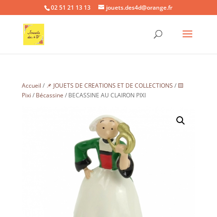
02 51 21 13 13
jouets.des4d@orange.fr
Accueil
/
📌 JOUETS DE CREATIONS ET DE COLLECTIONS
/
🟨
Pixi
/
Bécassine
/ BECASSINE AU CLAIRON PIXI